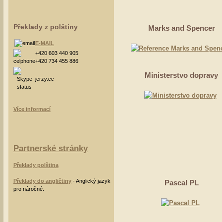
Překlady z polštiny
Marks and Spencer
E-MAIL
+420 603 440 905
+420 734 455 886
Ministerstvo dopravy
jerzy.cc
Více informací
Partnerské stránky
Překlady polština
Překlady do angličtiny
- Anglický jazyk
Pascal PL
pro náročné.