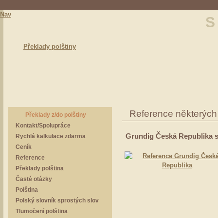
Nav
S
Překlady polštiny
Reference některých
Překlady z/do polštiny
Kontakt/Spolupráce
Grundig Česká Republika s.
Rychlá kalkulace zdarma
Ceník
Reference
Překlady polština
Časté otázky
Polština
Polský slovník sprostých slov
Tlumočení polština