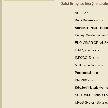
Další firmy, se kterými spolu
AURA a.s.
Bella Bohemia s. r. o.
Bronswerk Heat Transfer
Disney Mobile Games St
EKO-VIMAR ORLAŃSK
F AIR, spol. s r.o.
INFOGOLD, s.r.o.
Multivision Sign s.r.o.
Pragometal s.r.o.
PRONIX s.r.o.
Sdružení historických 
SULTRADE Praha s.r.o
UPOS System Sp. z o.