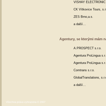
VISHAY ELECTRONIC sp
CK Vítkovice Tours, s.r
ZES Brno,a.s.
a další…
Agentury, se kterými mám n
A.PROSPECT s.r.o.
Agentura ProLingua s.r.
Agentura ProLingua s.r.
Comtrans s.r.o.
GlobalTranslations, s.r.
a další…
Všechna práva vyhrazena © 2007